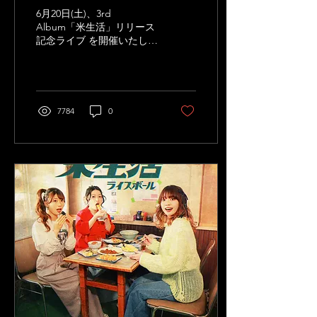
定!!
6月20日(土)、3rd
Album「米生活」リリース
記念ライブ を開催いたしま
す。 ライスボール 3rd
Album「米生活」リリース
記念ライブ in 東京 2026年6
月20日(土) 会場：TIAT SKY
HALL（東京） [1部]OPEN
7784
0
12:00 / START 12:30 [2
部]OPEN 16:00 / START
16:30 ▷前売りチケット：
3,000円（+1drink別途） 当
日券：3,500円（+1drink別
途） ※全席指定（着席観
覧） ※4歳未満は保護者膝
上観覧のみ無料（お子様に
お席が必要な場合、チケッ
トを別途購入いただく必要
があります） ※座席表は当
日ご案内（受付番号をもと
にご用意します） 【チケッ
トスケジュール】
https://tiget.net/events/487406