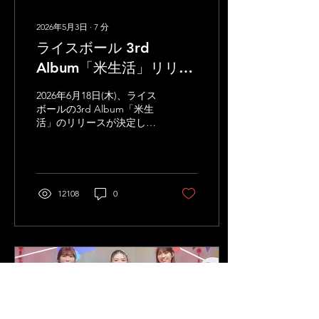
①FC先行（抽選） 受付期
間：5月3日(日)〜5月9日
2026年5月3日
∙
7
分
(土)23:59 当落発表：5月10
ライスボール 3rd
日(日)12:00頃 ※詳細はFC
サイトをご確認ください ②
Album「米生活」リリー
一般（先着） 発売日：5月
ス決定!!
10日(日)17:00〜 ※予定枚数
2026年6月18日(木)、ライス
に達し次第終了 【グッズ情
ボールの3rd Album「米生
報】 Tシャツ：¥4,000...
活」のリリースが決定しま
した。 ライスボール 3rd
Album 「米生活」（読み：
マイライフ） 2026年6月18
日(木)リリース 価格：2,750
円税込 JAN：
12108
0
4560221780687 品番：
RMCD 1060 【収録曲】 1.
三原⾊ 2. ネバリズム 3. は
れわたり 4. ナニャドヤラ
5. ⾵と⽷ 6. ⻘天の霹靂 7.
ホタテのジルバ 8. コーナ
ントレイン 9. まっしぐら
10. Decade ▷購入特典
【法人特典】 ①Amazonオ