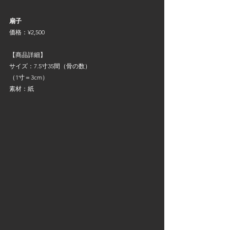
扇子
価格：¥2,500
【商品詳細】
サイズ：7.5寸35間（骨の数）
（1寸＝3cm）
素材：紙