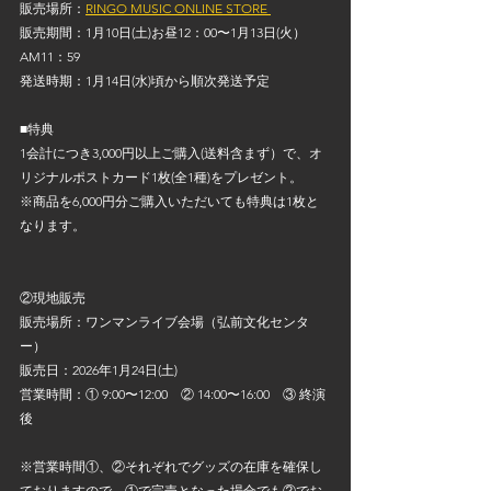
販売場所：
RINGO MUSIC ONLINE STORE 
販売期間：1月10日(土)お昼12：00〜1月13日(火）
AM11：59
発送時期：1月14日(水)頃から順次発送予定
■特典
1会計につき3,000円以上ご購入(送料含まず）で、オ
リジナルポストカード1枚(全1種)をプレゼント。
※商品を6,000円分ご購入いただいても特典は1枚と
なります。
②現地販売
販売場所：ワンマンライブ会場（弘前文化センタ
ー）
販売日：2026年1月24日(土)
営業時間：① 9:00〜12:00　② 14:00〜16:00　③ 終演
後
※営業時間①、②それぞれでグッズの在庫を確保し
ておりますので、①で完売となった場合でも②でお