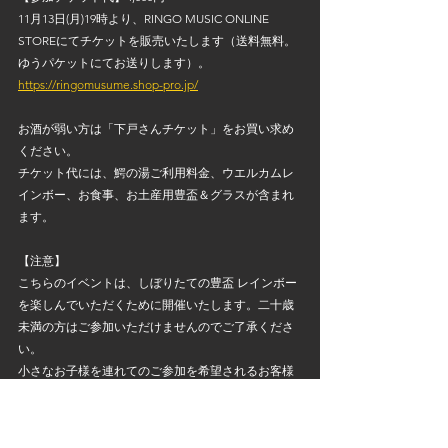
11月13日(月)19時より、RINGO MUSIC ONLINE 
STOREにてチケットを販売いたします（送料無料。
ゆうパケットにてお送りします）。
https://ringomusume.shop-pro.jp/
お酒が弱い方は「下戸さんチケット」をお買い求め
ください。
チケット代には、鰐の湯ご利用料金、ウエルカムレ
インボー、お食事、お土産用豊盃＆グラスが含まれ
ます。
【注意】
こちらのイベントは、しぼりたての豊盃 レインボー
を楽しんでいただくために開催いたします。二十歳
未満の方はご参加いただけませんのでご了承くださ
い。
小さなお子様を連れてのご参加を希望されるお客様
は事前にお知らせください。
NEWS
EVENT