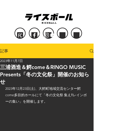
FC
記事
2023年11月7日
三浦酒造＆鰐come＆RINGO MUSIC
Presents「冬の文化祭」開催のお知ら
せ
2023年12月23日(土)、大鰐町地域交流センター鰐
come多目的ホールにて「冬の文化祭 集え‼レインボ
ーの集い」を開催します。