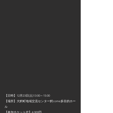
【日時】12月23日(土)13:00～15:00
【場所】大鰐町地域交流センター鰐come多目的ホー
ル
【参加チケット代】4,000円　