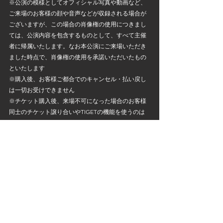
※公演の模様としてオフィシャル写真や動画など、
ご来場のお客様の顔や⾳声などが収録される場合が
ございますが、この場合の肖像権の使⽤につきまし
ては、公演内容を包含するものとして、すべて主催
者に帰属いたします。なお本公演にご来場いただき
ました時点で、肖像権の使⽤を承諾いただいたもの
といたします
※購入後、お客様ご都合でのキャンセル・払い戻し
は一切お受けできません
※チケット購入後、来場不可になった場合のお客様
同士のチケット譲り合いやTIGETの機能を使うのは
問題ございませんが、主催は管理・仲介などはいた
しませんので予めご了承ください。当日は受付スタ
ッフにお声がけいただき、譲っていただいた方のQR
コードの画面をご準備ください。
その他注意事項はこちらよりご確認ください
http://ringomusume.com/notice
NEWS
EVENT