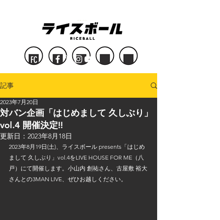
FC
記事
2023年7月20日
対バン企画「はじめまして 久しぶり」
vol.4 開催決定!!
更新日：
2023年8月18日
2023年8月19日(土)、ライスボール presents「はじめ
まして 久しぶり」vol.4をLIVE HOUSE FOR ME（八
戸）にて開催します。小山内 創祐さん、古屋敷 裕大
さんとの3MAN LIVE、ぜひお越しください。