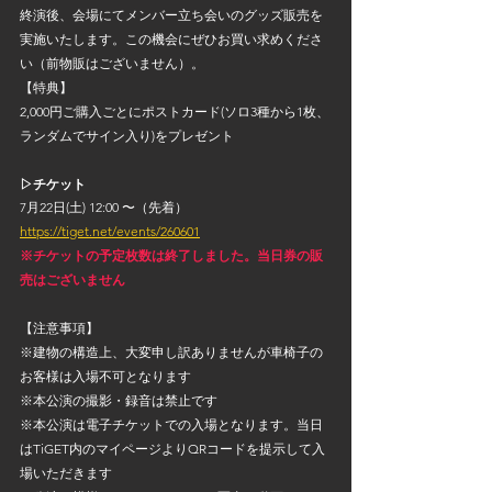
終演後、会場にてメンバー立ち会いのグッズ販売を
実施いたします。この機会にぜひお買い求めくださ
い（前物販はございません）。
【特典】
2,000円ご購入ごとにポストカード(ソロ3種から1枚、
ランダムでサイン入り)をプレゼント
▷チケット
7月22日(土) 12:00 〜（先着）
https://tiget.net/events/260601
※チケットの予定枚数は終了しました。当日券の販
売はございません
【注意事項】
※建物の構造上、大変申し訳ありませんが車椅子の
お客様は入場不可となります
※本公演の撮影・録音は禁止です
※本公演は電子チケットでの入場となります。当日
はTiGET内のマイページよりQRコードを提示して入
場いただきます