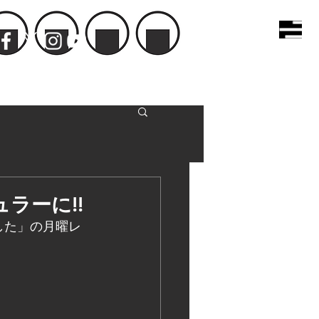
ラーに!!
した」の月曜レ