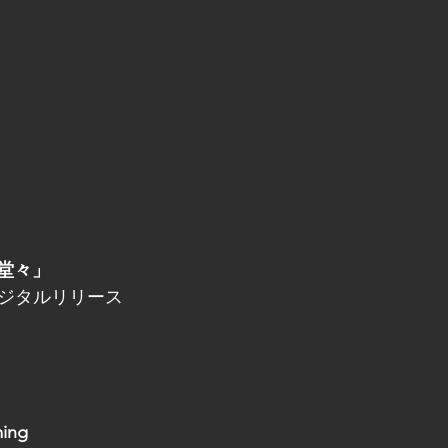
堂々」
)デジタルリリース
ing