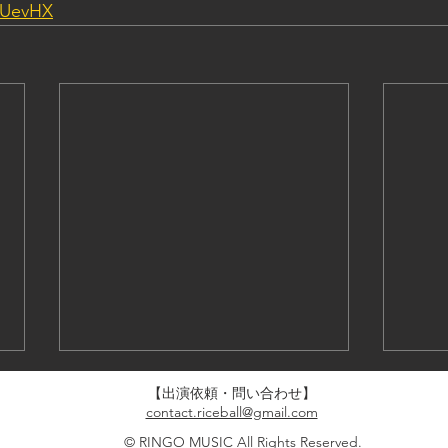
V3UevHX
【出演依頼・問い合わせ】
contact.riceball@gmail.com
©
RINGO MUSIC
All Rights Reserved.